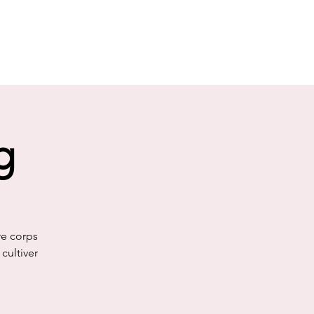
g
re corps
cultiver